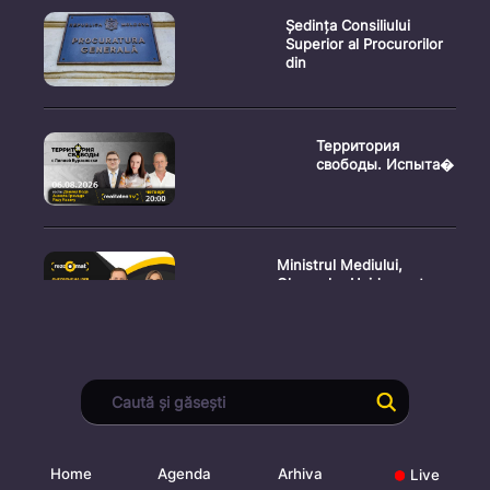
Ședința Consiliului
Superior al Procurorilor
din
Территория
свободы. Испыта�
Ministrul Mediului,
Gheorghe Hajder, este
invitatu
Consultări publice privind
proiectul de lege pent
Home
Agenda
Arhiva
Live