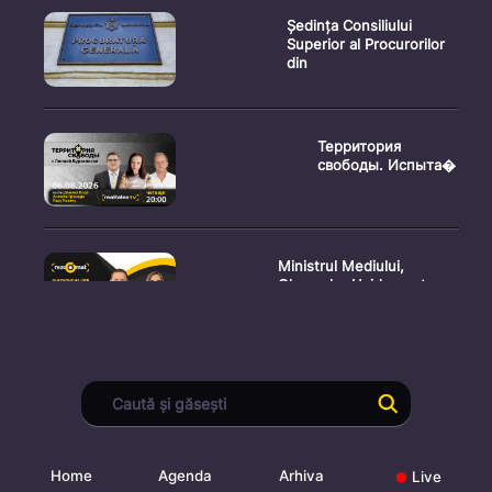
Ședința Consiliului
Superior al Procurorilor
din
Территория
свободы. Испыта�
Ministrul Mediului,
Gheorghe Hajder, este
invitatu
Consultări publice privind
proiectul de lege pent
Home
Agenda
Arhiva
Live