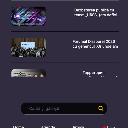
Dezbaterea publică cu
tema: „URSS, țara defici
Forumul Diasporei 2026
cu genericul „Oriunde am
Территория
свободы. Испыта�
Conferință de presă
susținută de prim-
ministr
Home
Agenda
Arhiva
Live