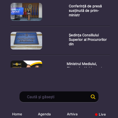
Conferință de presă
susținută de prim-
ministr
Ședința Consiliului
Superior al Procurorilor
din
Ministrul Mediului,
Gheorghe Hajder, este
invitatu
Consultări publice privind
proiectul de lege pent
Home
Agenda
Arhiva
Live