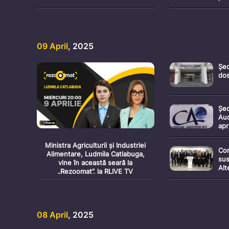
(AP
„C
dez
Rep
dez
09 April
, 2025
med
Șed
dos
Șed
Aud
apr
Ministra Agriculturii și Industriei
Con
Alimentare, Ludmila Catlabuga,
sus
vine în această seară la
Alt
„Rezoomat”, la RLIVE TV
pre
pen
jus
efi
cet
08 April
, 2025