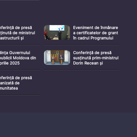
ferință de presă
Eveniment de înmânare
ținută de ministrul
a certificatelor de grant
rastructurii și
în cadrul Programului
voltării Regionale al
de Granturi pentru
ublicii Moldova,
dezvoltarea
ința Guvernului
Conferință de presă
dimir Bolea, și
comunităților eficiente
ublicii Moldova din
susținută prim-ministrul
ectorul general
energetic în Republica
prilie 2025
Dorin Recean și
tru Mobilitate și
Moldova
vicepreședinta
ansport (DG MOVE)
Parlamentului, Doina
 cadrul Comisiei
ferință de presă
Gherman
ropene, Magda
anizată de
pczyńska
munitatea
menească cu
ericul: “În memoria
ocidului armean:
ea spre solidaritate
înțelegere reciprocă”