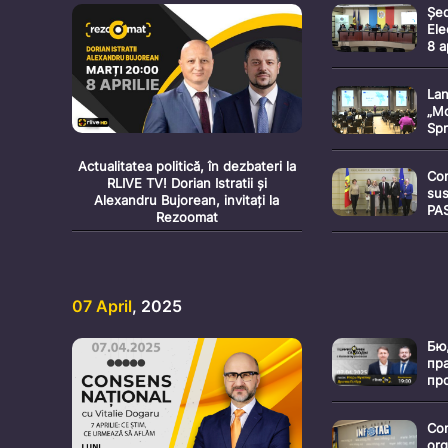
Șed
Ele
8 a
Lan
„Mo
Spr
int
Actualitatea politică, în dezbateri la
Con
RLIVE TV! Dorian Istratii și
sus
Alexandru Bujorean, invitați la
PA
Rezoomat
Poj
07 April
, 2025
Бю
пр
пр
ил
хо
Con
org