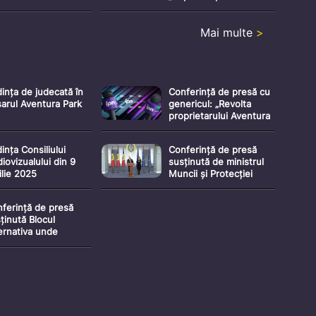
E) cu genericul:
inițiativă care are
ombaterea
scopul de a promova
Mai multe
>
informării în
sportul pentru toți
ublica Moldova prin
voltarea alfabetizării
ia”
ința de judecată în
Conferință de presă cu
arul Aventura Park
genericul: „Revolta
proprietarului Aventura
Parc cauzată de
acțiunile conducerii
ința Consiliului
Conferință de presă
MOLDEXPO”
iovizualului din 9
susținută de ministrul
ilie 2025
Muncii și Protecției
Sociale, Alexei Buzu, cu
tema „Totalizarea
ferință de presă
programului
ținută Blocul
guvernamental de
ernativa unde
compensații pentru
zentă viziunea sa
noiembrie 2024 –
tru un sistem de
martie 2025”
tiție independent,
cient și în slujba
ățeanului