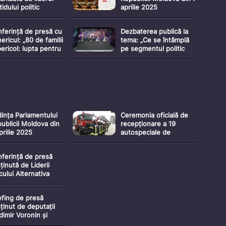
tidului politic
aprilie 2025
ldova Mare” Victoria
tună cu tema
ferință de presă cu
Dezbaterea publică la
ițierea unui dosar
ericul: „80 de familii
tema: „Ce se întâmplă
al pe numele
pericol: lupta pentru
pe segmentul politic
ședintelui Republicii
ptul la locuință”
unionist?”
ldova”
ința Parlamentului
Ceremonia oficială de
ublicii Moldova din
recepționare a 19
prilie 2025
autospeciale de
intervenție pentru
Inspectoratul General
ferință de presă
pentru Situații de
ținută de Liderii
Urgență, oferite de
cului Alternativa
Guvernul Japoniei
efing de presă
ținut de deputații
dimir Voronin și
ana Caraman