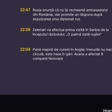
22:47
Rusia anunță că nu își recheamă ambasadorul
din România, dar promite un răspuns după
expulzarea unui diplomat rus
22:29
Zelenski va efectua prima vizită în Serbia de la
începutul războiului: „O palmă dată rușilor”
22:04
Pană majoră de curent în Anglia: trenurile nu mai
circulă, este haos în gări. Avaria a afectat 8
companii feroviare
Ho