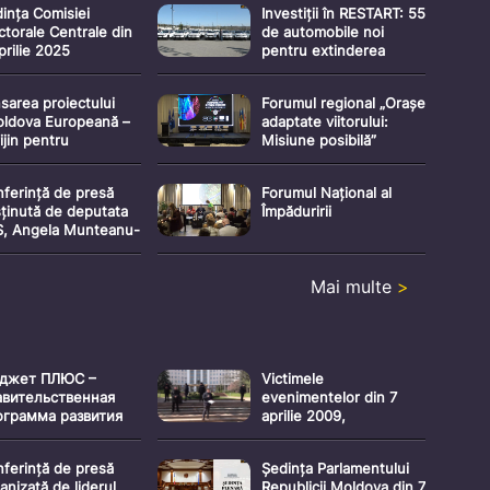
ința Comisiei
Investiții în RESTART: 55
ctorale Centrale din
de automobile noi
prilie 2025
pentru extinderea
serviciilor sociale și a
vizitelor de
sarea proiectului
Forumul regional „Orașe
monitorizare în sistemul
ldova Europeană –
adaptate viitorului:
de asistență socială
ijin pentru
Misiune posibilă”
egrarea în UE”
ferință de presă
Forumul Național al
ținută de deputata
Împăduririi
S, Angela Munteanu-
oga
Mai multe
>
джет ПЛЮС –
Victimele
авительственная
evenimentelor din 7
ограмма развития
aprilie 2009,
и электоральный
comemorate la Chișinău
д
ferință de presă
Ședința Parlamentului
anizată de liderul
Republicii Moldova din 7