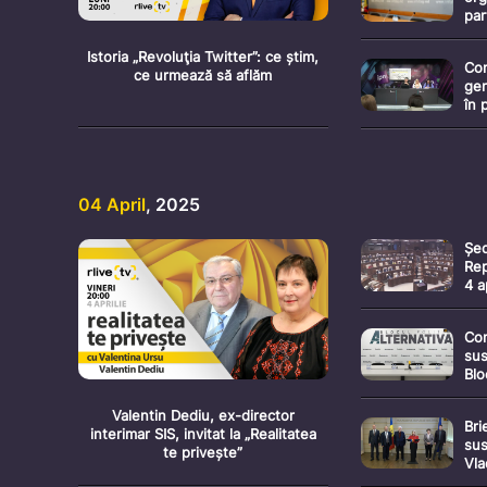
par
„Mo
Fur
Istoria „Revoluţia Twitter”: ce știm,
Con
„In
ce urmează să aflăm
gen
pen
în 
Pre
dre
Mo
04 April
, 2025
Șed
Rep
4 a
Con
sus
Blo
Valentin Dediu, ex-director
Bri
interimar SIS, invitat la „Realitatea
sus
te privește”
Vla
Di