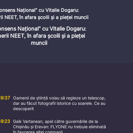
Энергетический кризис или
Ministrul al 
управляемая ситуация?
Perciun, e
19:37
Oamenii de știință voiau să regleze un telescop,
dar au făcut fotografii istorice cu soarele. Ce au
descoperit
19:23
Gaik Vartanean, apel către guvernările de la
Chișinău și Erevan: FLYONE nu trebuie eliminată
în favoarea altei companii