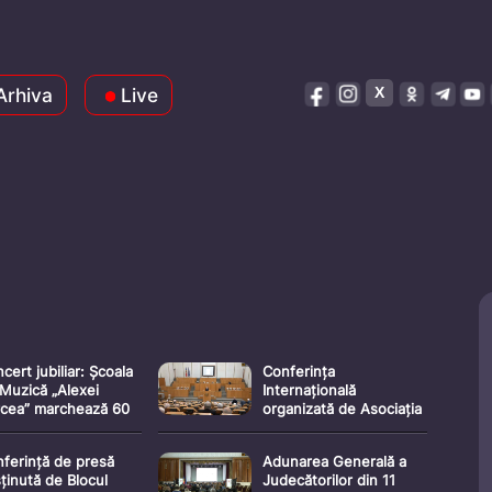
Arhiva
Live
cert jubiliar: Școala
Conferința
Muzică „Alexei
Internațională
rcea” marchează 60
organizată de Asociația
ani de activitate
Obștească „Parlamentul
Independenței” cu
ferință de presă
Adunarea Generală a
prilejul celebrării a 35
ținută de Blocul
Judecătorilor din 11
de ani de la constituirea