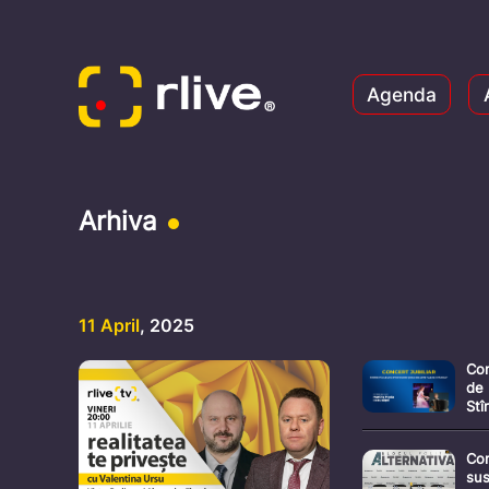
Agenda
Arhiva
11 April
, 2025
Con
de 
Stî
de 
Con
sus