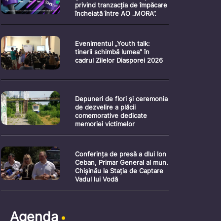
privind tranzacția de împăcare
încheiată între AO „MORA”,
AGEPI și Ministerul Justiției”
Evenimentul „Youth talk:
tinerii schimbă lumea” în
cadrul Zilelor Diasporei 2026
Depuneri de flori și ceremonia
de dezvelire a plăcii
comemorative dedicate
memoriei victimelor
Holocaustului împotriva
romilor din timpul celui de-al
Doilea Război Mondial
Conferința de presă a dlui Ion
Ceban, Primar General al mun.
Chișinău la Stația de Captare
Vadul lui Vodă
Agenda