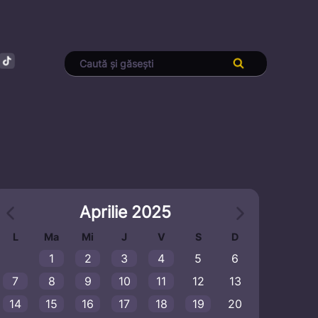
Aprilie 2025
L
Ma
Mi
J
V
S
D
1
2
3
4
5
6
7
8
9
10
11
12
13
14
15
16
17
18
19
20