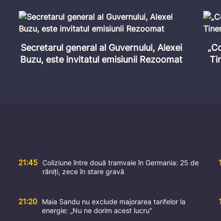
BRIEFINGUL ZILEI: Nistrul seacă,
carburanții se scumpesc, politicienii își
măsoară mușchii
21:45
Coliziune între două tramvaie în Germania: 25 de
răniți, zece în stare gravă
21:20
Maia Sandu nu exclude majorarea tarifelor la
energie: „Nu ne dorim acest lucru”