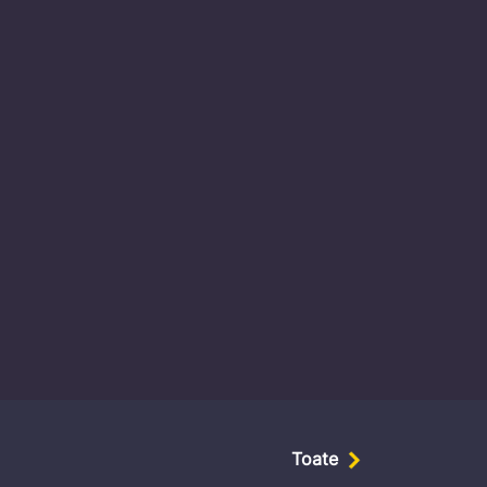
Secretarul general al
Guvernului, Alexei Buzu, est
Evenimentul „Youth talk:
tinerii schimbă lumea�
Toate