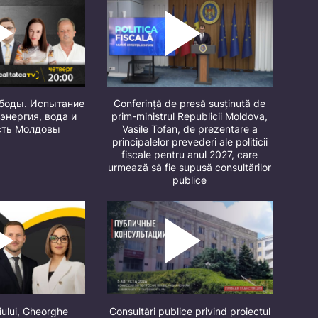
ободы. Испытание
Conferință de presă susținută de
 энергия, вода и
prim-ministrul Republicii Moldova,
сть Молдовы
Vasile Tofan, de prezentare a
principalelor prevederi ale politicii
fiscale pentru anul 2027, care
urmează să fie supusă consultărilor
publice
iului, Gheorghe
Consultări publice privind proiectul