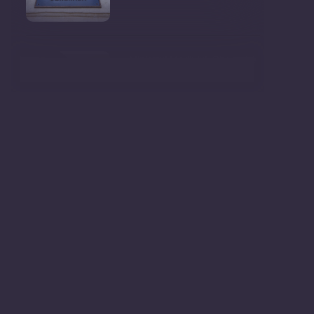
Ministrul Mediului, Gheorghe
Hajder, este invitatu
Consultări publice privind
proiectul de lege pent
Consultarea Publică CP-01,
dedicată Studiilor de
Declarații după ședința
Guvernului Republicii