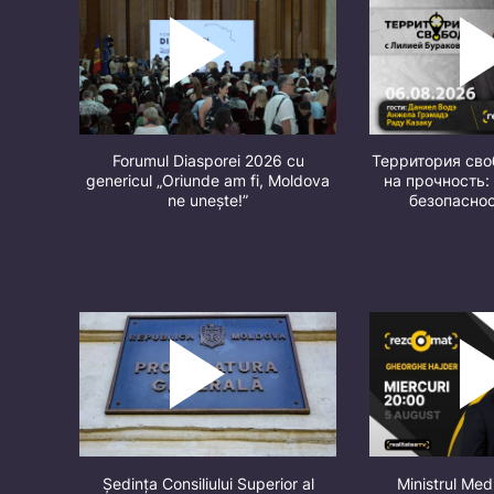
Forumul Diasporei 2026 cu
Территория св
genericul „Oriunde am fi, Moldova
на прочность:
ne unește!”
безопасно
Ședința Consiliului Superior al
Ministrul Med