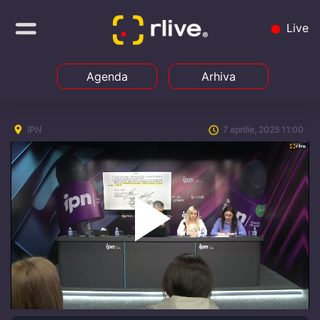
Live
Agenda
Arhiva
IPN
7 aprilie, 2025 11:00
Play