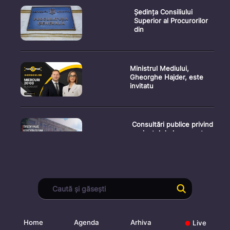
Ședința Consiliului
Superior al Procurorilor
din
Ministrul Mediului,
Gheorghe Hajder, este
invitatu
Consultări publice privind
proiectul de lege pent
Consultarea Publică CP-
01, dedicată Studiilor de
Home
Agenda
Arhiva
Live