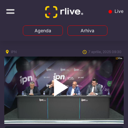
Live
Agenda
Arhiva
IPN
7 aprilie, 2025 09:30
Play