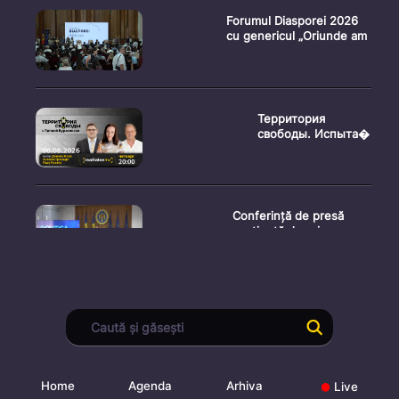
Forumul Diasporei 2026
cu genericul „Oriunde am
Территория
свободы. Испыта�
Conferință de presă
susținută de prim-
ministr
Ședința Consiliului
Superior al Procurorilor
din
Home
Agenda
Arhiva
Live