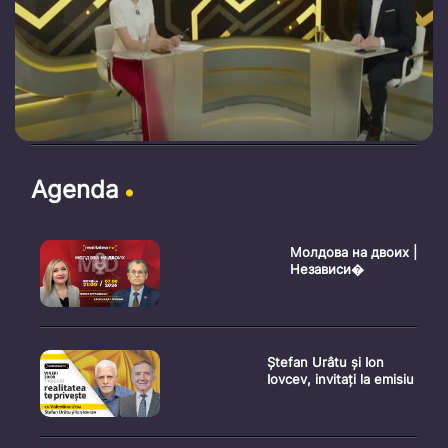
Agenda
Молдова на двоих |
Независи�
Ștefan Urâtu și Ion
Iovcev, invitați la emisiu