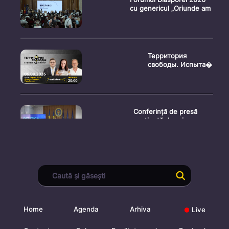
cu genericul „Oriunde am
Территория
свободы. Испыта�
Conferință de presă
susținută de prim-
ministr
Ședința Consiliului
Superior al Procurorilor
din
Home
Agenda
Arhiva
Live
Ministrul Mediului,