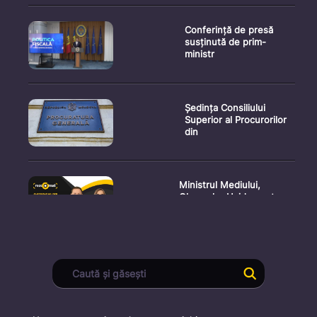
Conferință de presă
susținută de prim-
ministr
Ședința Consiliului
Superior al Procurorilor
din
Ministrul Mediului,
Gheorghe Hajder, este
invitatu
Consultări publice privind
proiectul de lege pent