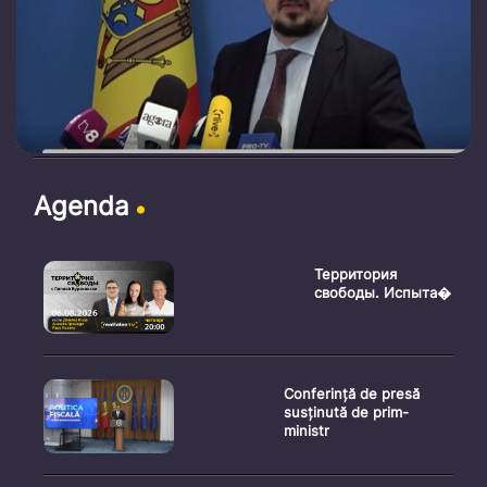
Agenda
Территория
свободы. Испыта�
Conferință de presă
susținută de prim-
ministr