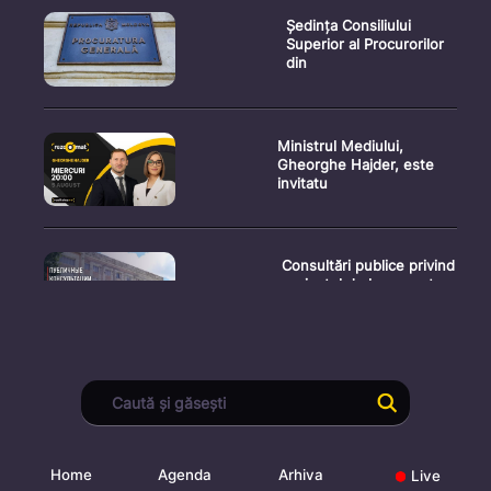
Ședința Consiliului
Superior al Procurorilor
din
Ministrul Mediului,
Gheorghe Hajder, este
invitatu
Consultări publice privind
proiectul de lege pent
Consultarea Publică CP-
01, dedicată Studiilor de
Home
Agenda
Arhiva
Live