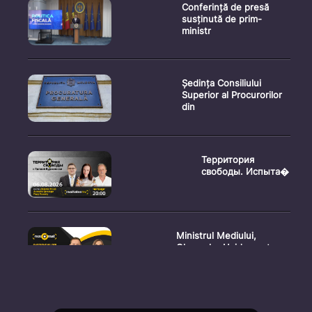
Conferință de presă
susținută de prim-
ministr
Ședința Consiliului
Superior al Procurorilor
din
Территория
свободы. Испыта�
Ministrul Mediului,
Gheorghe Hajder, este
invitatu
Consultări publice privind