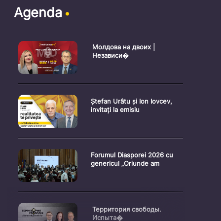
Agenda
Молдова на двоих |
Независи�
Ștefan Urâtu și Ion Iovcev,
invitați la emisiu
Forumul Diasporei 2026 cu
genericul „Oriunde am
Территория свободы.
Испыта�