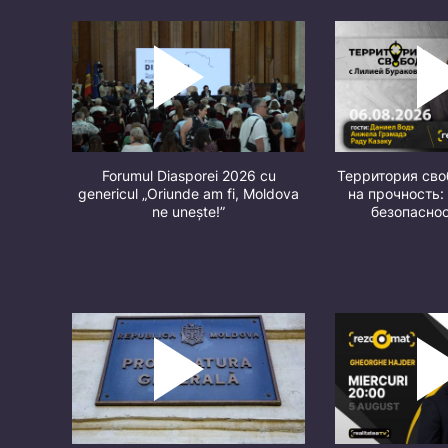
Forumul Diasporei 2026 cu
Территория св
genericul „Oriunde am fi, Moldova
на прочность:
ne unește!”
безопасно