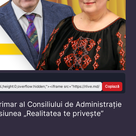
Play
Video
Copiază
imar al Consiliului de Administrație
siunea „Realitatea te privește”