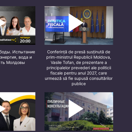
ободы. Испытание
Conferință de presă susținută de
 энергия, вода и
prim-ministrul Republicii Moldova,
сть Молдовы
Vasile Tofan, de prezentare a
principalelor prevederi ale politicii
fiscale pentru anul 2027, care
urmează să fie supusă consultărilor
publice