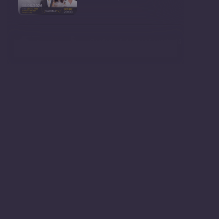
Conferință de presă susținută
de prim-ministr
Ședința Consiliului Superior al
Procurorilor din
Ministrul Mediului, Gheorghe
Hajder, este invitatu
Consultări publice privind
proiectul de lege pent