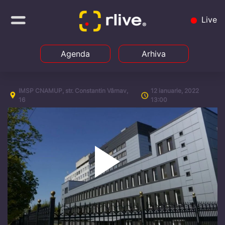
Live
Agenda
Arhiva
IMSP CNAMUP, str. Constantin Vârnav,
12 ianuarie, 2022
16
13:00
Play