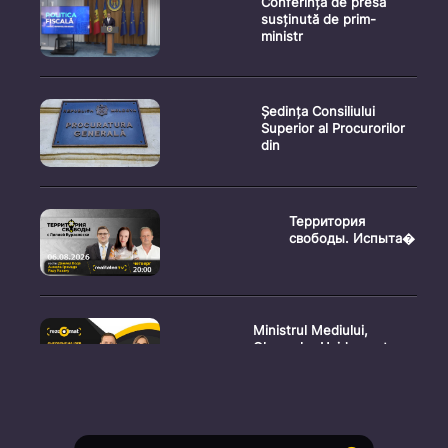
Conferință de presă
susținută de prim-
ministr
Ședința Consiliului
Superior al Procurorilor
din
Территория
свободы. Испыта�
Ministrul Mediului,
Gheorghe Hajder, este
invitatu
Consultări publice privind