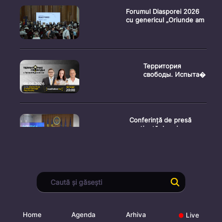
Forumul Diasporei 2026
cu genericul „Oriunde am
Территория
свободы. Испыта�
Conferință de presă
susținută de prim-
ministr
Ședința Consiliului
Superior al Procurorilor
din
Home
Agenda
Arhiva
Live