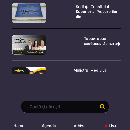
Ședința Consiliului
Superior al Procurorilor
din
Территория
свободы. Испыта�
Ministrul Mediului,
Gheorghe Hajder, este
invitatu
Consultări publice privind
proiectul de lege pent
Home
Agenda
Arhiva
Live