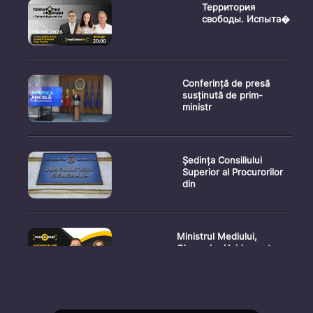
Территория
свободы. Испыта�
Conferință de presă
susținută de prim-
ministr
Ședința Consiliului
Superior al Procurorilor
din
Ministrul Mediului,
Gheorghe Hajder, este
invitatu
Consultări publice privind