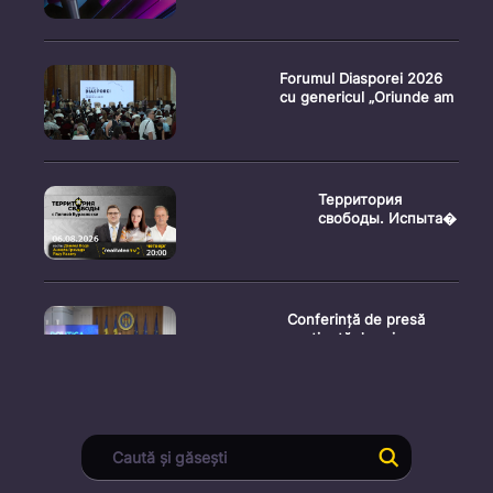
Forumul Diasporei 2026
cu genericul „Oriunde am
Территория
свободы. Испыта�
Conferință de presă
susținută de prim-
ministr
Ședința Consiliului
Superior al Procurorilor
din