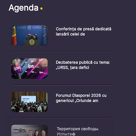
Agenda
Conferința de presă dedicată
lansării celei de
Dezbaterea publică cu tema:
„URSS, țara defici
Forumul Diasporei 2026 cu
genericul „Oriunde am
Территория свободы.
Испыта�