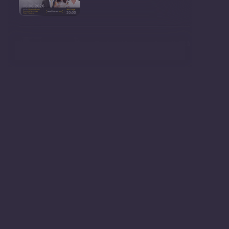
Conferință de presă susținută
de prim-ministr
Ședința Consiliului Superior al
Procurorilor din
Ministrul Mediului, Gheorghe
Hajder, este invitatu
Consultări publice privind
proiectul de lege pent