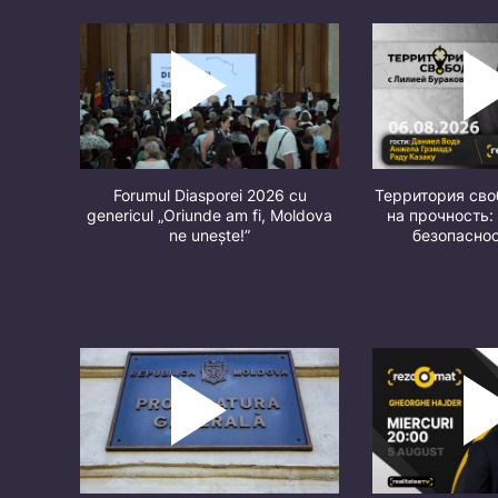
Forumul Diasporei 2026 cu
Территория св
genericul „Oriunde am fi, Moldova
на прочность:
ne unește!”
безопасно