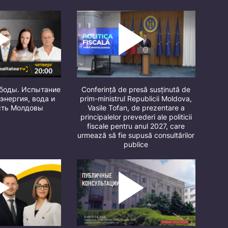
ободы. Испытание
Conferință de presă susținută de
 энергия, вода и
prim-ministrul Republicii Moldova,
сть Молдовы
Vasile Tofan, de prezentare a
principalelor prevederi ale politicii
fiscale pentru anul 2027, care
urmează să fie supusă consultărilor
publice