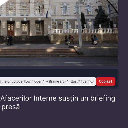
Play
Video
Copiază
 Afacerilor Interne susțin un briefing
 presă