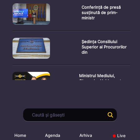
Conferință de presă
susținută de prim-
ministr
Ședința Consiliului
Superior al Procurorilor
din
Ministrul Mediului,
Gheorghe Hajder, este
invitatu
Consultări publice privind
proiectul de lege pent
Home
Agenda
Arhiva
Live