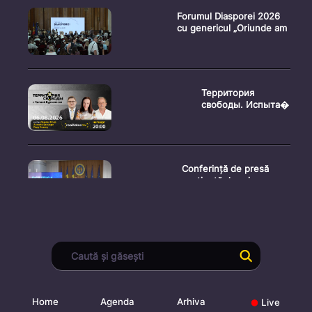
Forumul Diasporei 2026
cu genericul „Oriunde am
Территория
свободы. Испыта�
Conferință de presă
susținută de prim-
ministr
Ședința Consiliului
Superior al Procurorilor
din
Home
Agenda
Arhiva
Live