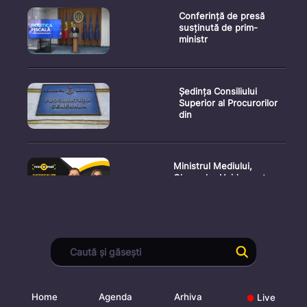
Conferință de presă
susținută de prim-
ministr
Ședința Consiliului
Superior al Procurorilor
din
Ministrul Mediului,
Gheorghe Hajder, este
invitatu
Consultări publice privind
proiectul de lege pent
Home
Agenda
Arhiva
Live