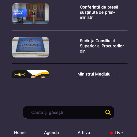
Conferință de presă
susținută de prim-
ministr
Ședința Consiliului
Superior al Procurorilor
din
Ministrul Mediului,
Gheorghe Hajder, este
invitatu
Consultări publice privind
proiectul de lege pent
Home
Agenda
Arhiva
Live