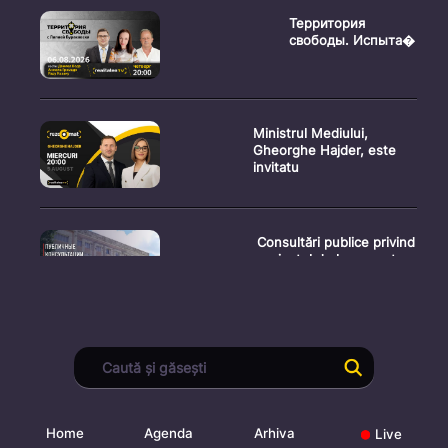
Территория
свободы. Испыта�
Ministrul Mediului,
Gheorghe Hajder, este
invitatu
Consultări publice privind
proiectul de lege pent
Consultarea Publică CP-
01, dedicată Studiilor de
Home
Agenda
Arhiva
Live