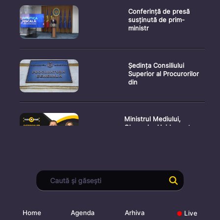
Conferință de presă
susținută de prim-
ministr
Ședința Consiliului
Superior al Procurorilor
din
Ministrul Mediului,
Gheorghe Hajder, este
invitatu
Consultări publice privind
proiectul de lege pent
Home
Agenda
Arhiva
Live