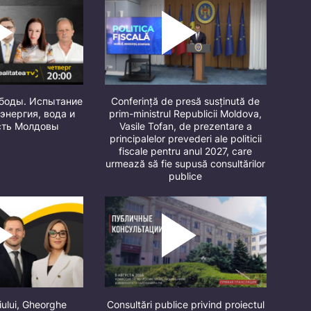
ободы. Испытание
Conferință de presă susținută de
 энергия, вода и
prim-ministrul Republicii Moldova,
сть Молдовы
Vasile Tofan, de prezentare a
principalelor prevederi ale politicii
fiscale pentru anul 2027, care
urmează să fie supusă consultărilor
publice
iului, Gheorghe
Consultări publice privind proiectul