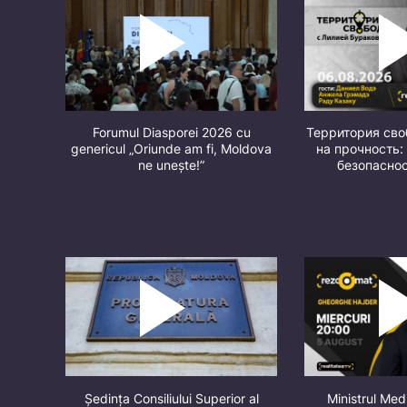
Forumul Diasporei 2026 cu
Территория св
genericul „Oriunde am fi, Moldova
на прочность:
ne unește!”
безопасно
Ședința Consiliului Superior al
Ministrul Med