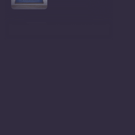
Ministrul Mediului, Gheorghe
Hajder, este invitatu
Consultări publice privind
proiectul de lege pent
Consultarea Publică CP-01,
dedicată Studiilor de
Declarații după ședința
Guvernului Republicii