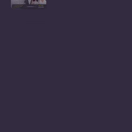
Ministrul Mediului, Gheorghe
Hajder, este invitatu
Consultări publice privind
proiectul de lege pent
Consultarea Publică CP-01,
dedicată Studiilor de
Declarații după ședința
Guvernului Republicii