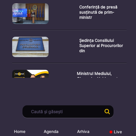
Conferință de presă
susținută de prim-
ministr
Ședința Consiliului
Superior al Procurorilor
din
Ministrul Mediului,
Gheorghe Hajder, este
invitatu
Consultări publice privind
proiectul de lege pent
Home
Agenda
Arhiva
Live