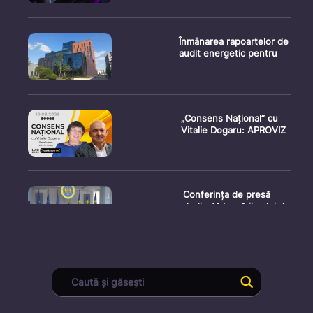
Înmânarea rapoartelor de
audit energetic pentru
„Consens Național” cu
Vitalie Dogaru: APROVIZ
Conferința de presă
dedicată lansării celei de
Dezbaterea publică cu
tema: „URSS, țara defici