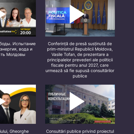
ободы. Испытание
Conferință de presă susținută de
 энергия, вода и
prim-ministrul Republicii Moldova,
сть Молдовы
Vasile Tofan, de prezentare a
principalelor prevederi ale politicii
fiscale pentru anul 2027, care
urmează să fie supusă consultărilor
publice
iului, Gheorghe
Consultări publice privind proiectul