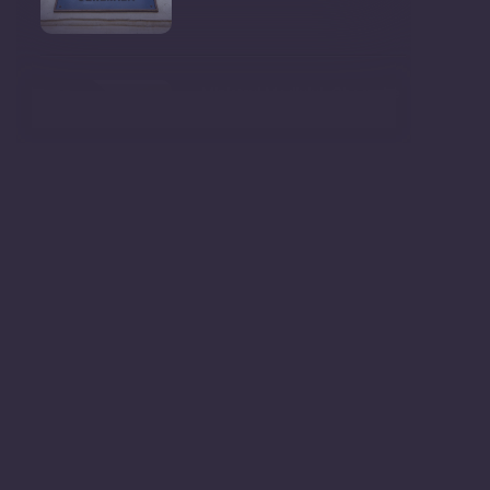
Ministrul Mediului, Gheorghe
Hajder, este invitatu
Consultări publice privind
proiectul de lege pent
Consultarea Publică CP-01,
dedicată Studiilor de
Declarații după ședința
Guvernului Republicii