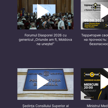
Forumul Diasporei 2026 cu
Территория св
genericul „Oriunde am fi, Moldova
на прочность:
ne unește!”
безопасно
Ședința Consiliului Superior al
Ministrul Med