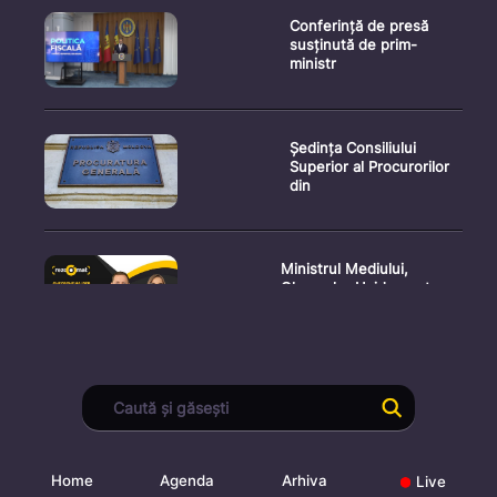
Conferință de presă
susținută de prim-
ministr
Ședința Consiliului
Superior al Procurorilor
din
Ministrul Mediului,
Gheorghe Hajder, este
invitatu
Consultări publice privind
proiectul de lege pent
Home
Agenda
Arhiva
Live