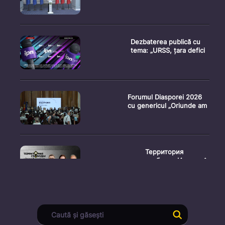
Dezbaterea publică cu
tema: „URSS, țara defici
Forumul Diasporei 2026
cu genericul „Oriunde am
Территория
свободы. Испыта�
Conferință de presă
susținută de prim-
ministr