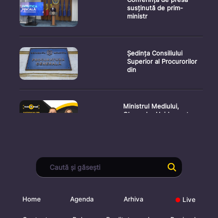
susținută de prim-
ministr
Ședința Consiliului
Superior al Procurorilor
din
Ministrul Mediului,
Gheorghe Hajder, este
invitatu
Consultări publice privind
proiectul de lege pent
Home
Agenda
Arhiva
Live
Consultarea Publică CP-