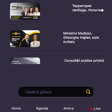
Территория
свободы. Испыта�
Ministrul Mediului,
Gheorghe Hajder, este
invitatu
Consultări publice privind
proiectul de lege pent
Consultarea Publică CP-
01, dedicată Studiilor de
Home
Agenda
Arhiva
Live