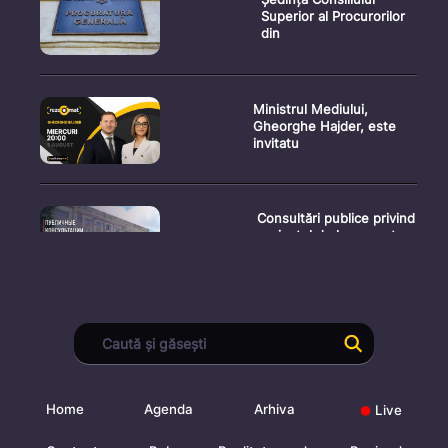
Superior al Procurorilor
din
Ministrul Mediului,
Gheorghe Hajder, este
invitatu
Consultări publice privind
proiectul de lege pent
Consultarea Publică CP-
01, dedicată Studiilor de
Home
Agenda
Arhiva
Live
Declarații după ședința