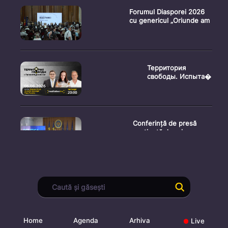
Forumul Diasporei 2026
cu genericul „Oriunde am
Территория
свободы. Испыта�
Conferință de presă
susținută de prim-
ministr
Ședința Consiliului
Superior al Procurorilor
din
Home
Agenda
Arhiva
Live