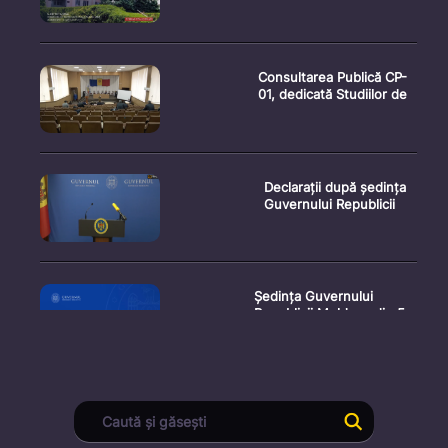
Consultarea Publică CP-
01, dedicată Studiilor de
Declarații după ședința
Guvernului Republicii
Ședința Guvernului
Republicii Moldova din 5
augu
Secretarul general al
Guvernului, Alexei Buzu,
est