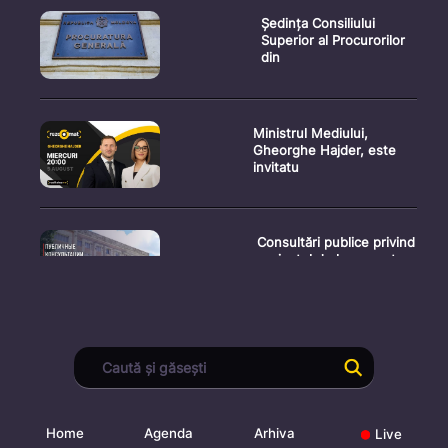
Ședința Consiliului
Superior al Procurorilor
din
Ministrul Mediului,
Gheorghe Hajder, este
invitatu
Consultări publice privind
proiectul de lege pent
Consultarea Publică CP-
01, dedicată Studiilor de
Home
Agenda
Arhiva
Live