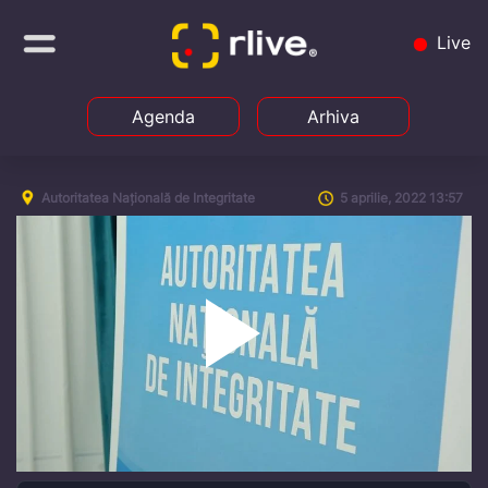
Live
Agenda
Arhiva
Autoritatea Națională de Integritate
5 aprilie, 2022 13:57
Play