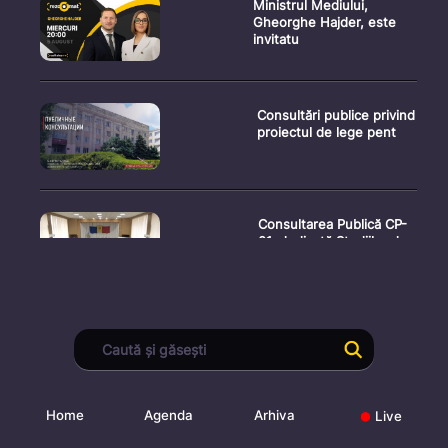
Ministrul Mediului,
Gheorghe Hajder, este
invitatu
Consultări publice privind
proiectul de lege pent
Consultarea Publică CP-
01, dedicată Studiilor de
Declarații după ședința
Guvernului Republicii
Home
Agenda
Arhiva
Live
Ședința Guvernului