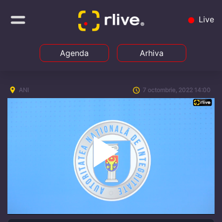
Live
Agenda
Arhiva
ANI
7 octombrie, 2022 14:00
Play