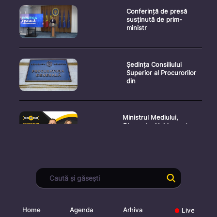
Conferință de presă
susținută de prim-
ministr
Ședința Consiliului
Superior al Procurorilor
din
Ministrul Mediului,
Gheorghe Hajder, este
invitatu
Consultări publice privind
proiectul de lege pent
Home
Agenda
Arhiva
Live