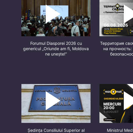
Forumul Diasporei 2026 cu
Территория св
genericul „Oriunde am fi, Moldova
на прочность:
ne unește!”
безопасно
Ședința Consiliului Superior al
Ministrul Med