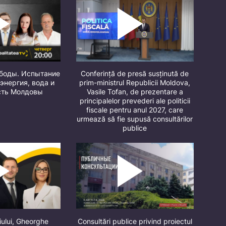
ободы. Испытание
Conferință de presă susținută de
 энергия, вода и
prim-ministrul Republicii Moldova,
сть Молдовы
Vasile Tofan, de prezentare a
principalelor prevederi ale politicii
fiscale pentru anul 2027, care
urmează să fie supusă consultărilor
publice
iului, Gheorghe
Consultări publice privind proiectul