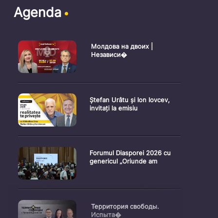
Agenda
Молдова на двоих |
Независи�
Ștefan Urâtu și Ion Iovcev,
invitați la emisiu
Forumul Diasporei 2026 cu
genericul „Oriunde am
Территория свободы.
Испыта�