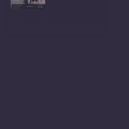
Conferință de presă susținută
de prim-ministr
Ședința Consiliului Superior al
Procurorilor din
Ministrul Mediului, Gheorghe
Hajder, este invitatu
Consultări publice privind
proiectul de lege pent