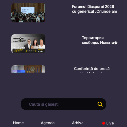
Forumul Diasporei 2026
cu genericul „Oriunde am
Территория
свободы. Испыта�
Conferință de presă
susținută de prim-
ministr
Ședința Consiliului
Superior al Procurorilor
din
Home
Agenda
Arhiva
Live