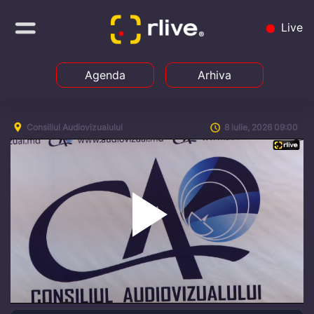
Live
Agenda
Arhiva
Consiliul Audiovizualului
8 iulie, 2026 09:00
Play