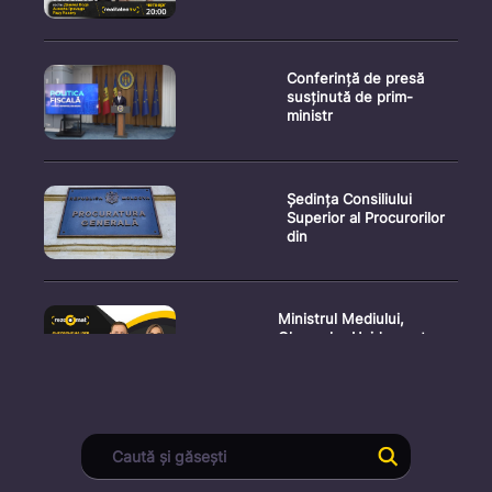
Conferință de presă
susținută de prim-
ministr
Ședința Consiliului
Superior al Procurorilor
din
Ministrul Mediului,
Gheorghe Hajder, este
invitatu
Consultări publice privind
proiectul de lege pent