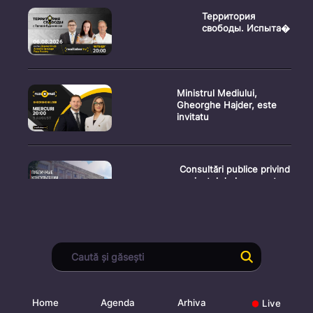
Территория
свободы. Испыта�
Ministrul Mediului,
Gheorghe Hajder, este
invitatu
Consultări publice privind
proiectul de lege pent
Consultarea Publică CP-
01, dedicată Studiilor de
Home
Agenda
Arhiva
Live