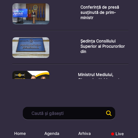
Conferință de presă
susținută de prim-
ministr
Ședința Consiliului
Superior al Procurorilor
din
Ministrul Mediului,
Gheorghe Hajder, este
invitatu
Consultări publice privind
proiectul de lege pent
Home
Agenda
Arhiva
Live