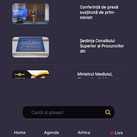
Conferință de presă
susținută de prim-
ministr
Ședința Consiliului
Superior al Procurorilor
din
Ministrul Mediului,
Gheorghe Hajder, este
invitatu
Consultări publice privind
proiectul de lege pent
Home
Agenda
Arhiva
Live