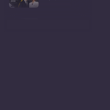
Consultări publice privind
proiectul de lege pent
Consultarea Publică CP-01,
dedicată Studiilor de
Declarații după ședința
Guvernului Republicii
Ședința Guvernului Republicii
Moldova din 5 augu