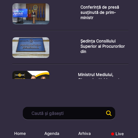
Conferință de presă
susținută de prim-
ministr
Ședința Consiliului
Superior al Procurorilor
din
Ministrul Mediului,
Gheorghe Hajder, este
invitatu
Consultări publice privind
proiectul de lege pent
Home
Agenda
Arhiva
Live