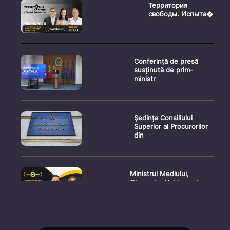
Территория
свободы. Испыта�
Conferință de presă
susținută de prim-
ministr
Ședința Consiliului
Superior al Procurorilor
din
Ministrul Mediului,
Gheorghe Hajder, este
invitatu
Consultări publice privind