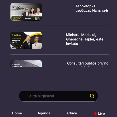
Территория
свободы. Испыта�
Ministrul Mediului,
Gheorghe Hajder, este
invitatu
Consultări publice privind
proiectul de lege pent
Consultarea Publică CP-
01, dedicată Studiilor de
Home
Agenda
Arhiva
Live